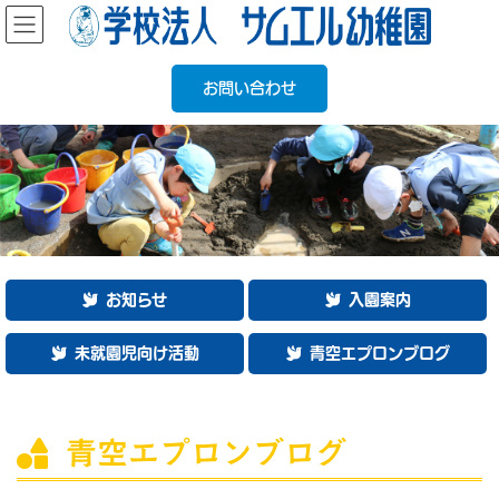
コ
ナ
ン
ビ
テ
ゲ
ン
ー
お問い合わせ
ツ
シ
へ
ョ
ス
ン
キ
に
ッ
移
プ
動
お知らせ
入園案内
未就園児向け活動
青空エプロンブログ
青空エプロンブログ