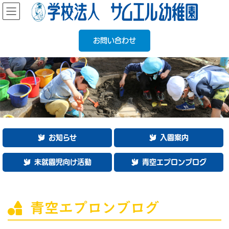
コ
ナ
ン
ビ
テ
ゲ
ン
ー
お問い合わせ
ツ
シ
へ
ョ
ス
ン
キ
に
ッ
移
プ
動
お知らせ
入園案内
未就園児向け活動
青空エプロンブログ
青空エプロンブログ